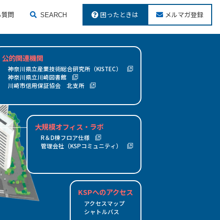
る質問
困ったときは
メルマガ登録
SEARCH
検索する
公的関連機関
神奈川県立産業技術総合研究所（KISTEC）
神奈川県立川崎図書館
川崎市信用保証協会 北支所
大規模オフィス・ラボ
R＆D棟フロア仕様
管理会社（KSPコミュニティ）
KSPへのアクセス
アクセスマップ
シャトルバス