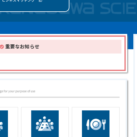
プ
表
重要なお知らせ
ge for your purpose of use