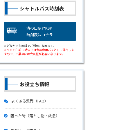
シャトルバス時刻表
溝の口駅
KSP
sync_alt
時刻表はコチラ
※どなたでも無料でご利用になれます。
※平日の午前10時までは会員専用バスとして運行しま
すので、ご乗車には会員証が必要になります。
お役立ち情報
よくある質問（FAQ）
困った時（落とし物・救急）