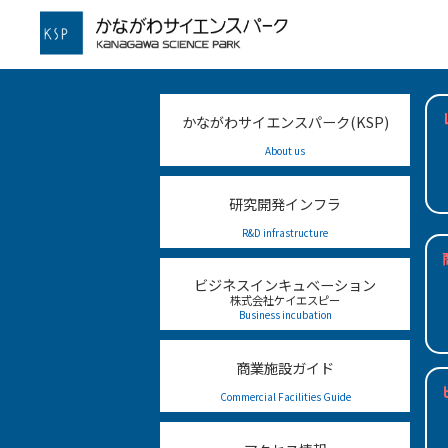
かながわサイエンスパーク
かながわサイエンスパーク(KSP)
かながわサイエンスパーク(KSP)
About us
About us
研究開発インフラ
研究開発インフラ
R&D infrastructure
R&D infrastructure
ビジネスインキュベーション
ビジネスインキュベーション
株式会社ケイエスピー
株式会社ケイエスピー
Business incubation
Business incubation
商業施設ガイド
商業施設ガイド
Commercial Facilities Guide
Commercial Facilities Guide