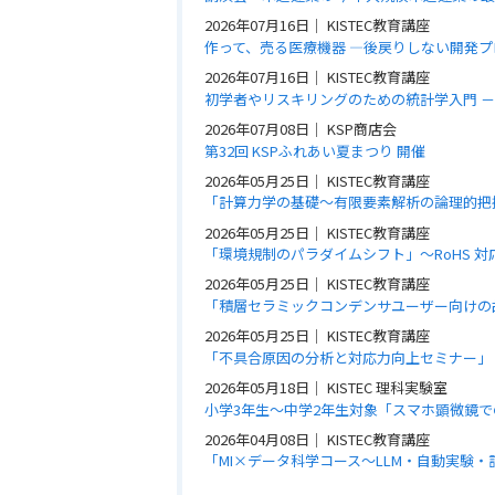
2026年07月16日
｜
KISTEC教育講座
作って、売る医療機器 ―後戻りしない開発プ
2026年07月16日
｜
KISTEC教育講座
初学者やリスキリングのための統計学入門 －統
2026年07月08日
｜
KSP商店会
第32回 KSPふれあい夏まつり 開催
2026年05月25日
｜
KISTEC教育講座
「計算力学の基礎〜有限要素解析の論理的把
2026年05月25日
｜
KISTEC教育講座
「環境規制のパラダイムシフト」〜RoHS 対応
2026年05月25日
｜
KISTEC教育講座
「積層セラミックコンデンサユーザー向けの
2026年05月25日
｜
KISTEC教育講座
「不具合原因の分析と対応力向上セミナー」
2026年05月18日
｜
KISTEC 理科実験室
小学3年生～中学2年生対象「スマホ顕微鏡
2026年04月08日
｜
KISTEC教育講座
「MI×データ科学コース～LLM・自動実験・