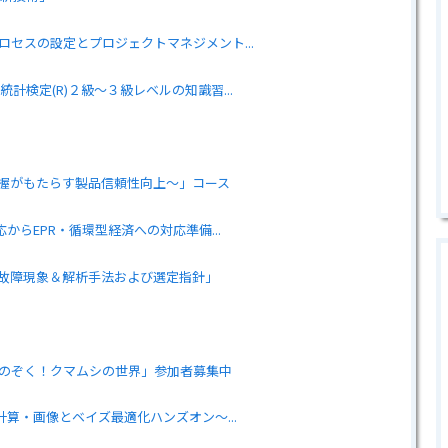
ロセスの設定とプロジェクトマネジメント...
計検定(R)２級～３級レベルの知識習...
握がもたらす製品信頼性向上〜」コース
からEPR・循環型経済への対応準備...
故障現象＆解析手法および選定指針」
でのぞく！クマムシの世界」参加者募集中
計算・画像とベイズ最適化ハンズオン～...