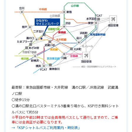
最寄駅：東急田園都市線・大井町線 溝の口駅／JR南武線 武蔵溝
ノ口駅
〇徒歩15分
〇溝の口駅北口バスターミナル9番乗り場から、KSP行き無料シャト
ルバスにて約5分
※平日の午前10時までは会員専用バスとして運行しますので、ご乗
車には会員証が必要になります。
→「KSPシャトルバスご利用案内・時刻表」