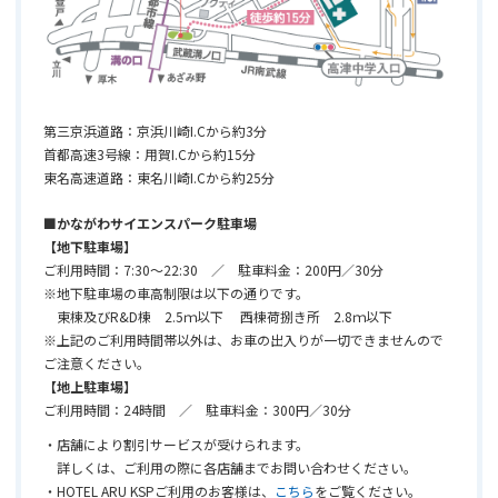
第三京浜道路：京浜川崎I.Cから約3分
首都高速3号線：用賀I.Cから約15分
東名高速道路：東名川崎I.Cから約25分
■かながわサイエンスパーク駐車場
【地下駐車場】
ご利用時間：7:30～22:30 ／ 駐車料金：200円／30分
※地下駐車場の車高制限は以下の通りです。
東棟及びR&D棟 2.5ｍ以下 西棟荷捌き所 2.8ｍ以下
※上記のご利用時間帯以外は、お車の出入りが一切できませんので
ご注意ください。
【地上駐車場】
ご利用時間：24時間 ／ 駐車料金：300円／30分
・店舗により割引サービスが受けられます。
詳しくは、ご利用の際に各店舗までお問い合わせください。
・
HOTEL ARU KSP
ご利用のお客様は、
こちら
をご覧ください。