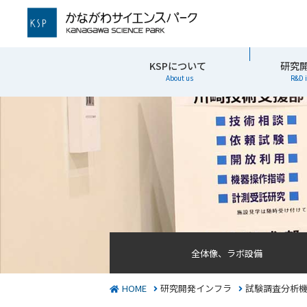
かながわサイエンスパーク
KSPについて
研究
About us
R&D 
全体像、ラボ設備
HOME
研究開発インフラ
試験調査分析