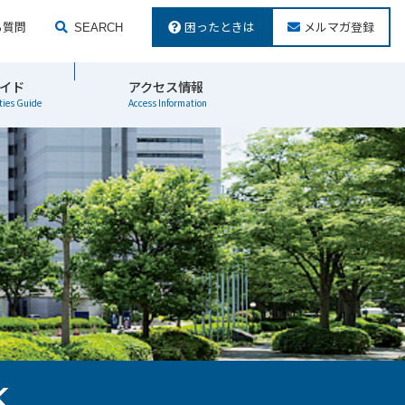
る質問
困ったときは
メルマガ登録
SEARCH
検索する
イド
アクセス情報
ties Guide
Access Information