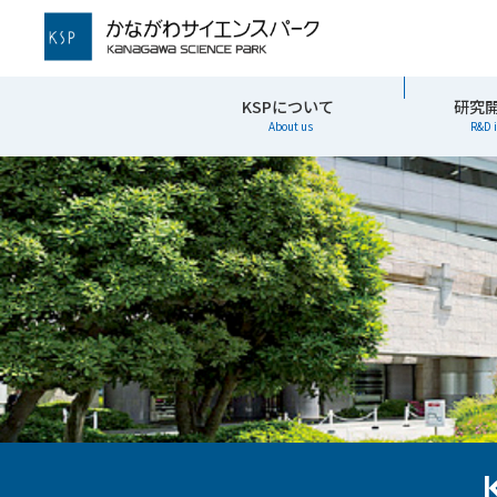
かながわサイエンスパーク
KSPについて
研究
About us
R&D 