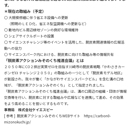
す。
＊現在の取組み（予定）
〇 大規模修繕に伴う省エネ設備への更新
（照明のＬＥＤ化、省エネ型空調機への更新など）
〇 敷地内ビル周辺緑地ゾーンの良好な環境維持
〇 シェアサイクルポートの設置
〇 サイエンスチャレンジ等のイベントを活用した、脱炭素関連情報の広報活
動への協力
〇 サイエンスパーク内における、脱炭素に向けた取組み等の情報共有
「脱炭素アクションみぞのくち推進会議」とは
２０５０年にCO２排出実質ゼロを目指す川崎市の脱炭素戦略「かわさきカー
ボンゼロ チャレンジ２０５０」の取組みの一つとして「脱炭素モデル地区」
が創設され、我々が働く「かながわサイエンスパークビル」を含む溝の口地
域が、「脱炭素アクションみぞのくち」 として指定されました。
「脱炭素アクションみぞのくち推進会議」は、溝の口周辺の組織・団体が情報
交換等を行い、脱炭素に対する取組みや広報などを連携して進め、その効果
をより高めることを狙いとするものです。
事務局 株式会社ケイエスピー
[ 参考 ]
脱炭素アクションみぞのくちWEBサイト https://carbon0-
mizonokuchi.jp/