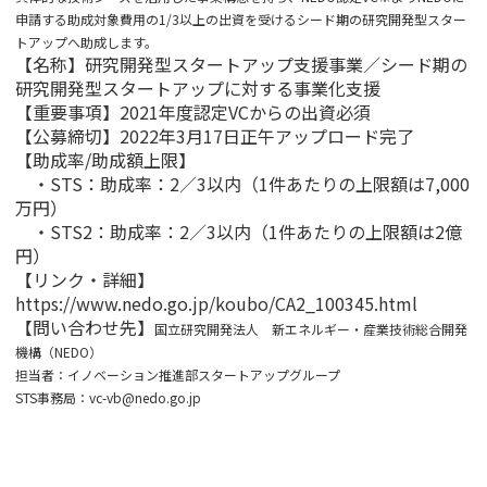
申請する助成対象費用の1/3以上の出資を受けるシード期の研究開発型スター
トアップへ助成します。
【名称】
研究開発型スタートアップ支援事業／シード期の
研究開発型スタートアップに対する事業化支援
【重要事項】2021年度認定VCからの出資必須
【公募締切】2022年3月17日
正午アップロード完了
【助成率/助成額上限】
・STS：助成率：2／3以内（1件あたりの上限額は7,000
万円）
・STS2：助成率：2／3以内（1件あたりの上限額は2億
円）
【リンク・詳細】
https://www.nedo.go.jp/koubo/CA2_100345.html
【問い合わせ先】
国立研究開発法人 新エネルギー・産業技術総合開発
機構（NEDO）
担当者：イノベーション推進部スタートアップグループ
STS事務局：
vc-vb@nedo.go.jp