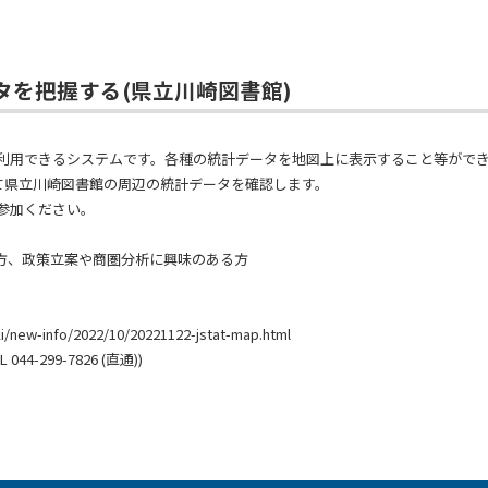
ータを把握する(県立川崎図書館)
上で誰でも利用できるシステムです。各種の統計データを地図上に表示すること等が
て県立川崎図書館の周辺の統計データを確認します。
ご参加ください。
る方、政策立案や商圏分析に興味のある方
i/new-info/2022/10/20221122-jstat-map.html
-299-7826 (直通))