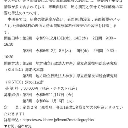
そのため、光学顕微鏡による金属組織観察の結果には、基礎的で重要な
情報が多く含まれており、破断面観察、硬さ測定と併せて故障解析の重
要な手法の１つです。
本研修では、研磨の難易度が高い、表面処理(浸炭，表面被覆やメッ
キ)した鉄鋼材料の表面近傍金属観察試料作製技術の習得を目指しま
す。
開催日時：第2回 令和5年12月13日(水)、14日(木) 2日間 9:30～
16:30
第3回 令和6年 2月 8日(木)、 9日(金) 2日間 9:30～
16:30
開催方法：第2回 地方独立行政法人神奈川県立産業技術総合研究所
（KISTEC）海老名本部
第3回
地方独立行政法人神奈川県立産業技術総合研究所
（KISTEC）溝の口支所
受 講 料 ：30,000円（税込・テキスト代込）
募集締切：第2回 令和5年11月17日（金）
第3回 令和6年 1月16日（火）
定 員：定員２名（先着順、各回1企業1名様までのお申込とさせてい
ただきます）
詳細申込：
https://www.kistec.jp/learn/2metallographic/
▼お問い合わせ先