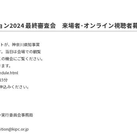
ン2024 最終審査会 来場者･オンライン視聴者
ストが、神奈川県知事賞
す。当日は会場での観覧
この機会にご覧ください。
きます。
edule.html
15分
お申込みください。
ン実行委員会事務局
n@kipc.or.jp