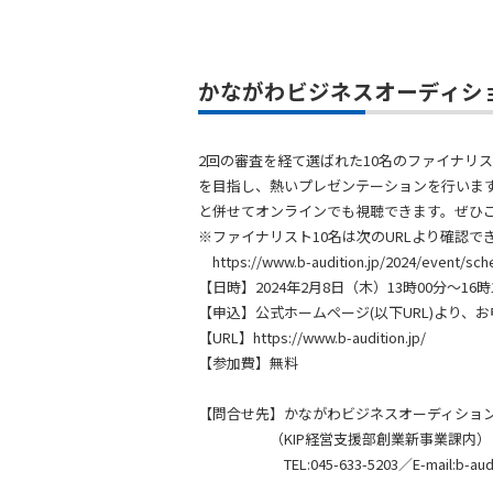
かながわビジネスオーディショ
2回の審査を経て選ばれた10名のファイナリ
を目指し、熱いプレゼンテーションを行いま
と併せてオンラインでも視聴できます。ぜひ
※ファイナリスト10名は次のURLより確認で
https://www.b-audition.jp/2024/event/sch
【日時】2024年2月8日（木）13時00分～16時
【申込】公式ホームページ(以下URL)より、
【URL】https://www.b-audition.jp/
【参加費】無料
【問合せ先】かながわビジネスオーディショ
（KIP経営支援部創業新事業課内）
TEL:045-633-5203／E-mail:b-auditio