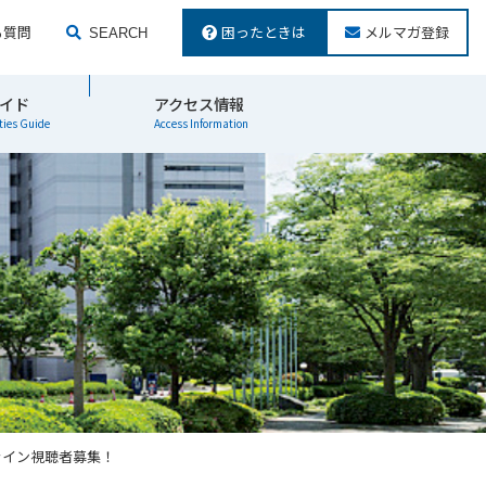
る質問
困ったときは
メルマガ登録
SEARCH
検索する
イド
アクセス情報
ties Guide
Access Information
ライン視聴者募集！