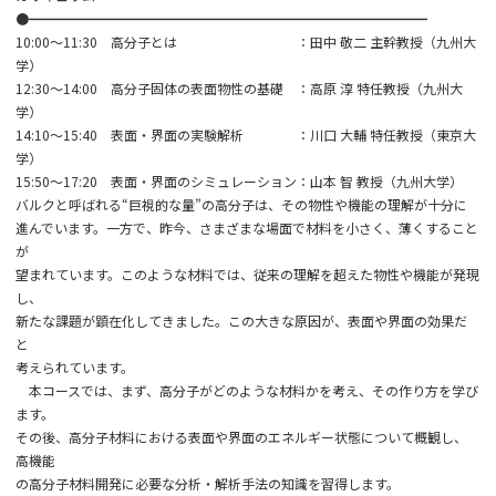
●━━━━━━━━━━━━━━━━━━━━━━━━━━━━━━
10:00～11:30 高分子とは ：田中 敬二 主幹教授（九州大
学）
12:30～14:00 高分子固体の表面物性の基礎 ：高原 淳 特任教授（九州大
学）
14:10～15:40 表面・界面の実験解析 ：川口 大輔 特任教授（東京大
学）
15:50～17:20 表面・界面のシミュレーション：山本 智 教授（九州大学）
バルクと呼ばれる“巨視的な量”の高分子は、その物性や機能の理解が十分に
進んでいます。一方で、昨今、さまざまな場面で材料を小さく、薄くすること
が
望まれています。このような材料では、従来の理解を超えた物性や機能が発現
し、
新たな課題が顕在化してきました。この大きな原因が、表面や界面の効果だ
と
考えられています。
本コースでは、まず、高分子がどのような材料かを考え、その作り方を学び
ます。
その後、高分子材料における表面や界面のエネルギー状態について概観し、
高機能
の高分子材料開発に必要な分析・解析手法の知識を習得します。