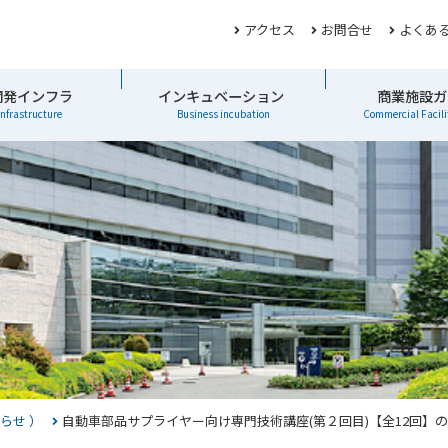
アクセス
お問合せ
よくあ
開発インフラ
インキュベーション
商業施設ガ
infrastructure
Business incubation
Commercial Facili
らせ ）
自動車部品サプライヤー向け専門技術講座(第２回目)【全12回】の