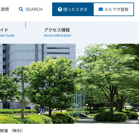
る質問
困ったときは
メルマガ登録
SEARCH
検索する
イド
アクセス情報
ties Guide
Access Information
開催 （無料）