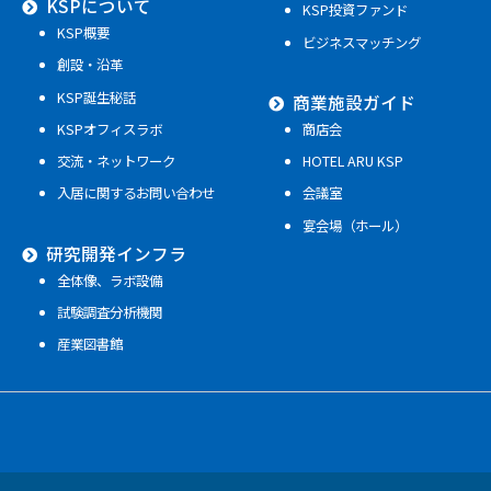
KSPについて
KSP投資ファンド
KSP概要
ビジネスマッチング
創設・沿革
KSP誕生秘話
商業施設ガイド
KSPオフィスラボ
商店会
交流・ネットワーク
HOTEL ARU KSP
入居に関するお問い合わせ
会議室
宴会場（ホール）
研究開発インフラ
全体像、ラボ設備
試験調査分析機関
産業図書館