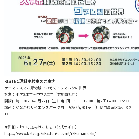
KISTEC理科実験室のご案内
テーマ：スマホ顕微鏡でのぞく！クマムシの世界
対象：小学3年生～中学2年生（参加費無料）
開講日時：2026年6月27日（土）第1回10:30～12:00 第2回14:00～15:30
場所：かながわサイエンスパーク内 西棟7階701室 （川崎市高津区坂戸3-2-
1）
▼詳細・お申し込みはこちら（公式サイト）
https://www.kistec.jp/rikaston/c-event/r8kumamushi/